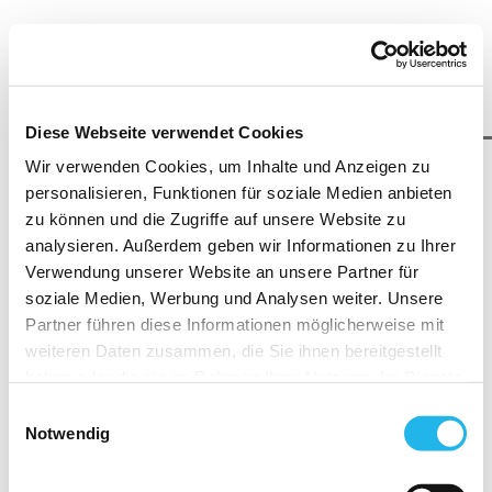
Diese Webseite verwendet Cookies
Wir verwenden Cookies, um Inhalte und Anzeigen zu
personalisieren, Funktionen für soziale Medien anbieten
zu können und die Zugriffe auf unsere Website zu
analysieren. Außerdem geben wir Informationen zu Ihrer
Verwendung unserer Website an unsere Partner für
soziale Medien, Werbung und Analysen weiter. Unsere
Partner führen diese Informationen möglicherweise mit
Zum Seiteninhalt
weiteren Daten zusammen, die Sie ihnen bereitgestellt
haben oder die sie im Rahmen Ihrer Nutzung der Dienste
gesammelt haben.
Einwilligungsauswahl
Indem Sie auf "Cookies zulassen" klicken, willigen Sie
Notwendig
zugleich gemäß Art. 49 Abs.1 S.1 lit. a) DS-GVO ein,
Kontaktieren Sie uns
dass Ihre Daten in die USA übermittelt werden. Gemäß