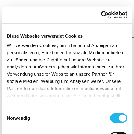
Diese Webseite verwendet Cookies
Wir verwenden Cookies, um Inhalte und Anzeigen zu
personalisieren, Funktionen für soziale Medien anbieten
zu können und die Zugriffe auf unsere Website zu
analysieren. Außerdem geben wir Informationen zu Ihrer
Verwendung unserer Website an unsere Partner für
soziale Medien, Werbung und Analysen weiter. Unsere
Partner führen diese Informationen möglicherweise mit
weiteren Daten zusammen, die Sie ihnen bereitgestellt
haben oder die sie im Rahmen Ihrer Nutzung der Dienste
Impressum
gesammelt haben.
Einwilligungsauswahl
Indem Sie auf "Cookies zulassen" klicken, willigen Sie
Notwendig
zugleich gemäß Art. 49 Abs.1 S.1 lit. a) DS-GVO ein,
Anbieter
dass Ihre Daten in die USA übermittelt werden. Gemäß